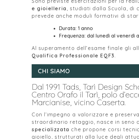
Sono previste esercitazioni per la real
e gioielleria
, studiati dalla Scuola, di
prevede anche moduli formativi di sta
Durata:
1 anno
Frequenza:
dal lunedì al venerdì a
Al superamento dell’esame finale gli al
Qualifica Professionale EQF3
.
CHI SIAMO
Dal 1991 Tads, Tarì Design Sch
Centro Orafo il Tarì, polo d’ecce
Marcianise, vicino Caserta.
Con l’impegno a valorizzare e preserva
straordinario retaggio, nasce in seno
specializzata
che propone corsi tecnic
gioiello, strutturati alla luce degli att