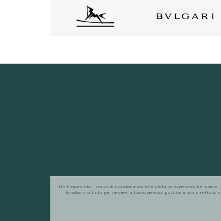
Ho frequentato il corso di incastonatura ed è stata un esperienza bellissima , m
farebbero di tutto per rendere la tua esperienza positiva e non smettono mai