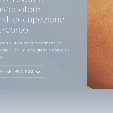
astonatore.
 di occupazione
t-corso.
 Tads è la scuola di formazione del
afo il Tarì. Un laboratorio creativo ed
o.
EDI INFORMAZIONI