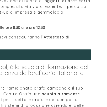
izzazione al banco di
oggetti di oreficeria
 complessità via via crescente. Il percorso
rt-up di impresa e gemmologia.
lle ore 8:30 alle ore 12:30
lievi conseguiranno l’
Attestato di
ool, è la scuola di formazione del
llenza dell’oreficeria italiana, a
re l’artigianato orafo campano e il suo
 al Centro Orafo una
scuola altamente
i per il settore orafo e del comparto
uali sistemi di produzione aziendale, delle