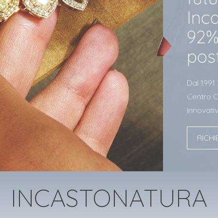
Inc
92%
pos
Dal 1991
Centro Or
innovativ
RICHI
INCASTONATURA