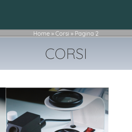
Home
»
Corsi
»
Pagina 2
CORSI