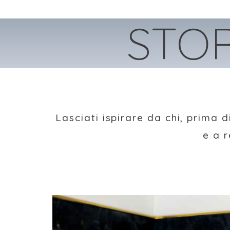
STOR
Lasciati ispirare da chi, prima 
e a r