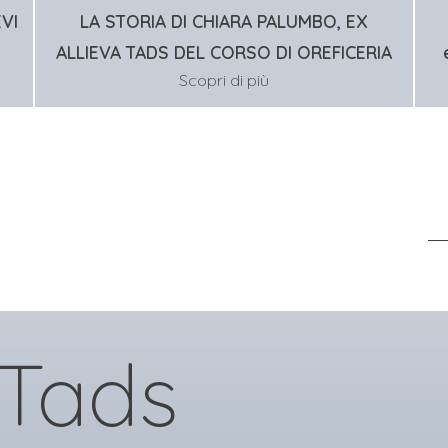
EVI
LA STORIA DI CHIARA PALUMBO, EX
ALLIEVA TADS DEL CORSO DI OREFICERIA
Scopri di più
 Tads