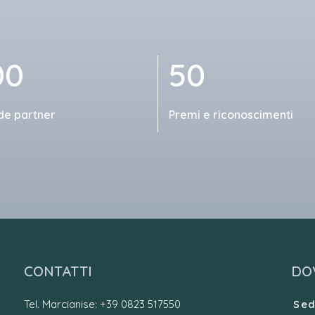
00
50
de partner
Premi e riconoscimenti
CONTATTI
DO
Tel. Marcianise: +39 0823 517550
Sed