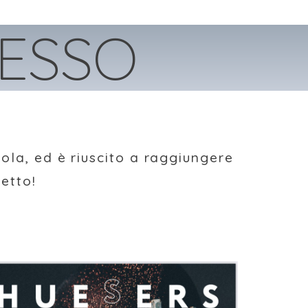
CESSO
uola, ed è riuscito a raggiungere
setto!