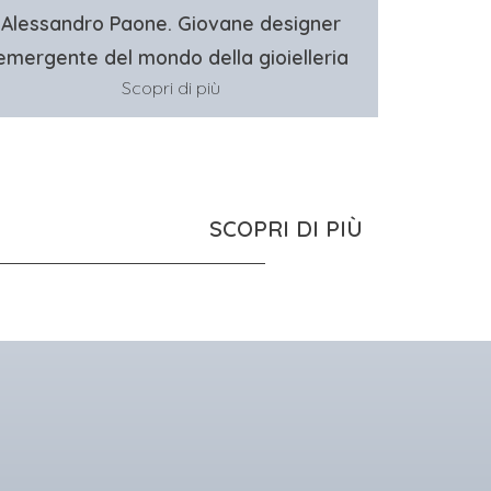
Alessandro Paone. Giovane designer
emergente del mondo della gioielleria
Scopri di più
SCOPRI DI PIÙ