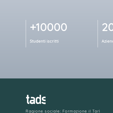
+10000
2
Studenti iscritti
Azien
Ragione sociale: Formazione il Tarì