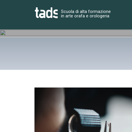
Skip
to
Scuola di alta formazione
in arte orafa e orologeria
content