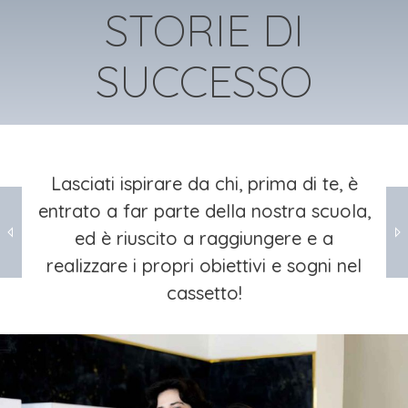
STORIE DI
SUCCESSO
Lasciati ispirare da chi, prima di te, è
entrato a far parte della nostra scuola,
AL VIA LA MASTERCLASS OREFICERIA E INCASTONATURA BUL
AL VIA LA MASTERCLASS OREFICERIA E INCASTONATURA BUL
LA
LA
ed è riuscito a raggiungere e a
realizzare i propri obiettivi e sogni nel
cassetto!