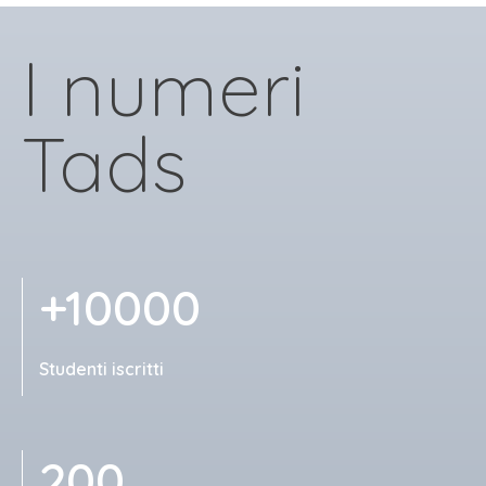
I numeri
Tads
+10000
Studenti iscritti
200