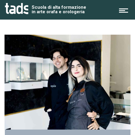
Skip
Scuola di alta formazione
to
in arte orafa e orologeria
content