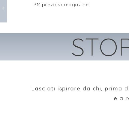
PM.preziosamagazine
MAM – MAESTRO D’ARTE E MESTIERE
MAM – MAESTRO D’ARTE E MESTIERE
STOR
Lasciati ispirare da chi, prima 
e a r