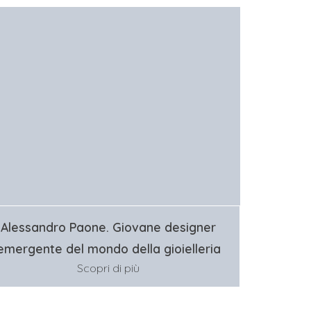
Alessandro Paone. Giovane designer
emergente del mondo della gioielleria
Scopri di più