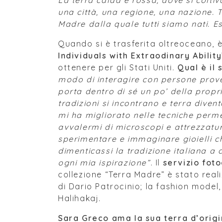
La terra calda e rossa, dove si colti
una città, una regione, una nazione. T
Madre dalla quale tutti siamo nati. Es
Quando si è trasferita oltreoceano, è 
Individuals with Extraodinary Ability
ottenere per gli Stati Uniti.
Qual è il
modo di interagire con persone prove
porta dentro di sé un po’ della propr
tradizioni si incontrano e terra dive
mi ha migliorato nelle tecniche perm
avvalermi di microscopi e attrezzatu
sperimentare e immaginare gioielli c
dimenticassi la tradizione italiana a
ogni mia ispirazione”
. Il
servizio fot
collezione “Terra Madre” è stato rea
di Dario Patrocinio; la fashion model, 
Halihakaj.
Sara Greco ama la sua terra d’origi