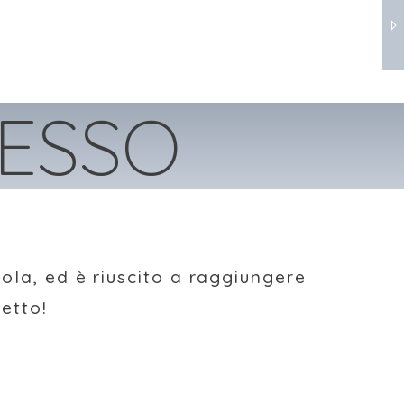
DA
DA
CESSO
uola, ed è riuscito a raggiungere
setto!