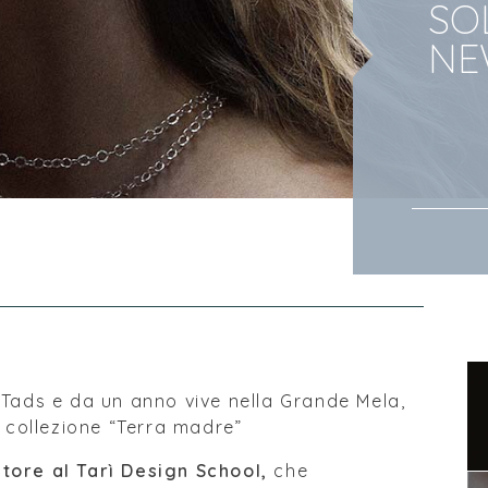
SO
NE
 Tads e da un anno vive nella Grande Mela,
collezione “Terra madre”
atore al
Tarì Design School
,
che