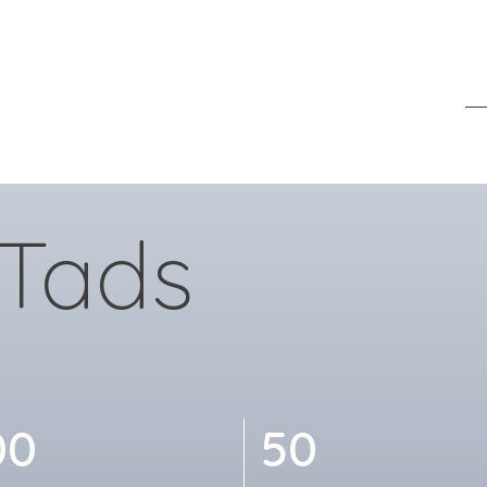
 Tads
00
50