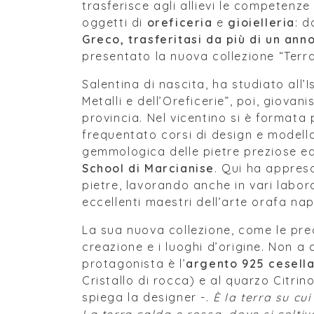
trasferisce agli allievi le competenze 
oggetti di
oreficeria
e
gioielleria
: d
Greco
, trasferitasi da più di un ann
presentato la nuova collezione “Terr
Salentina di nascita, ha studiato all’I
Metalli e dell’Oreficerie”, poi, giova
provincia. Nel vicentino si è formata 
frequentato corsi di design e modellaz
gemmologica delle pietre preziose ed
School di Marcianise
. Qui ha appreso
pietre, lavorando anche in vari labor
eccellenti maestri dell’arte orafa na
La sua nuova collezione, come le prec
creazione e i luoghi d’origine. Non a 
protagonista è l’
argento 925 cesell
Cristallo di rocca) e al quarzo Citrin
spiega la designer -.
È la terra su cu