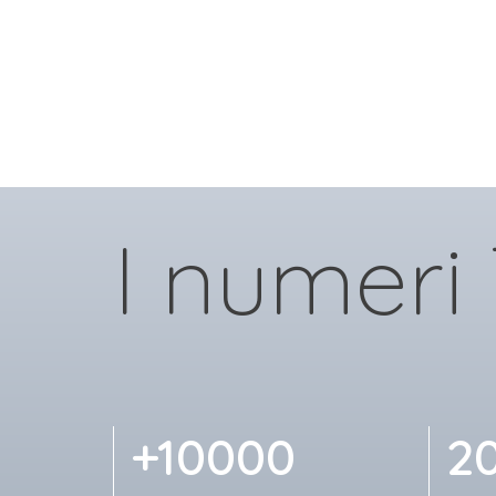
I numeri
+10000
2