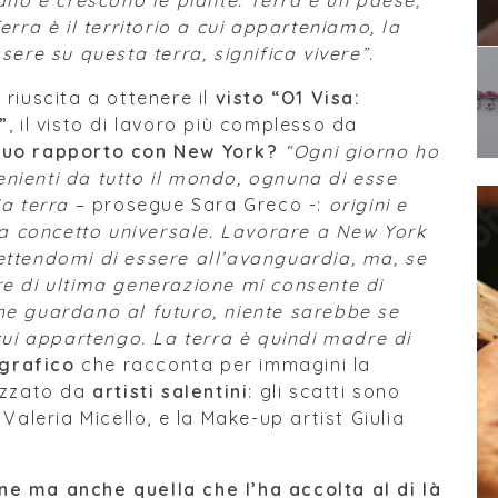
vano e crescono le piante. Terra è un paese,
erra è il territorio a cui apparteniamo, la
sere su questa terra, significa vivere”.
riuscita a ottenere il
visto “O1 Visa:
”
, il visto di lavoro più complesso da
 suo rapporto con New York?
“Ogni giorno ho
nienti da tutto il mondo, ognuna di esse
ia terra
– prosegue Sara Greco -:
origini e
nta concetto universale. Lavorare a New York
ettendomi di essere all’avanguardia, ma, se
re di ultima generazione mi consente di
he guardano al futuro, niente sarebbe se
 cui appartengo. La terra è quindi madre di
ografico
che racconta per immagini la
lizzato da
artisti salentini
: gli scatti sono
Valeria Micello, e la Make-up artist Giulia
ne ma anche quella che l’ha accolta al di là