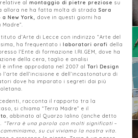
relative al
montaggio di pietre preziose
su
a allora ne ha fatta molta di strada
Sara
o a New York,
dove in questi giorni ha
a Madre”.
stituto d’Arte di Lecce con indirizzo “Arte del
nissima, ha frequentato i
laboratori orafi
della
presso l’Ente di formazione I.RI.GEM, dove ha
ione della cera, taglio e analisi
 è infine approdata nel 2007 al
Tarì Design
 l’arte dell’incisione e dell’incastonatura di
atori dove ha imparato i segreti dai più
poletana.
edenti, racconta il rapporto tra la
caso, si chiama “Terra Madre” e il
ato
, abbinato al Quarzo Ialino (anche detto
o.
“Terra è una parola con molti significati
–
i camminiamo, su cui viviamo la nostra vita.