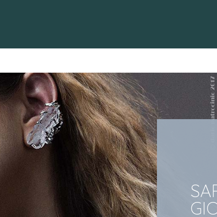
SA
GIO