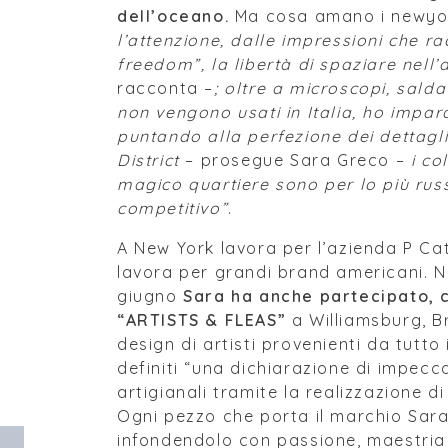
dell’oceano.
Ma cosa amano i newyorc
l’attenzione, dalle impressioni che ra
freedom”, la libertà di spaziare nell’
racconta –
; oltre a microscopi, salda
non vengono usati in Italia, ho impara
puntando alla perfezione dei dettagli
District
– prosegue Sara Greco –
i co
magico quartiere sono per lo più russ
competitivo”
.
A New York lavora per l’azienda P Ca
lavora per grandi brand americani. N
giugno
Sara ha anche partecipato, co
“ARTISTS & FLEAS”
a Williamsburg, Br
design di artisti provenienti da tutto 
definiti “una dichiarazione di impeccab
artigianali tramite la realizzazione di
Ogni pezzo che porta il marchio Sara G
infondendolo con passione, maestria 