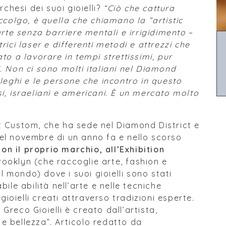
hesi dei suoi gioielli?
“Ciò che cattura
ccolgo, è quella che chiamano la ”artistic
arte senza barriere mentali e irrigidimento
–
trici laser e differenti metodi e attrezzi che
to a lavorare in tempi strettissimi, pur
. Non ci sono molti italiani nel Diamond
lleghi e le persone che incontro in questo
i, israeliani e americani. È un mercato molto
t Custom, che ha sede nel Diamond District e
el novembre di un anno fa e nello scorso
n il proprio marchio, all’Exhibition
ooklyn (che raccoglie arte, fashion e
il mondo) dove i suoi gioielli sono stati
ile abilità nell’arte e nelle tecniche
 gioielli creati attraverso tradizioni esperte.
reco Gioielli è creato dall’artista,
e bellezza”. Articolo redatto da