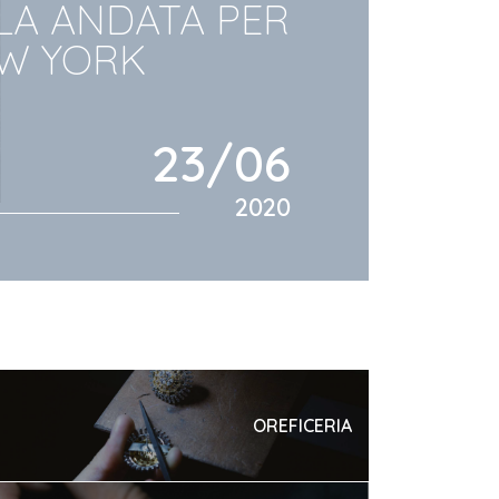
LA ANDATA PER
W YORK
23/06
2020
OREFICERIA